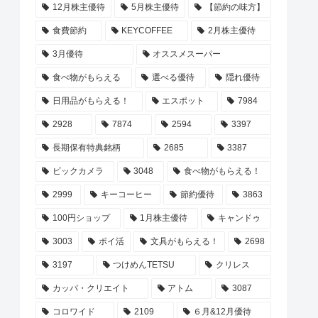
12月株主優待
5月株主優待
【節約の味方】
食費節約
KEYCOFFEE
2月株主優待
3月優待
オススメスーパー
食べ物がもらえる
選べる優待
隠れ優待
日用品がもらえる！
エスポット
7984
2928
7874
2594
3397
長期保有特典銘柄
2685
3387
ビックカメラ
3048
食べ物がもらえる！
2999
キーコーヒー
節約優待
3863
100円ショップ
1月株主優待
キャンドゥ
3003
ポイ活
文具がもらえる！
2698
3197
つけめんTETSU
クリレス
カッパ・クリエイト
アトム
3087
コロワイド
2109
６月&12月優待