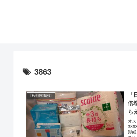
3863
「
【株主優待情報】
倍
ら
オス
38
製紙