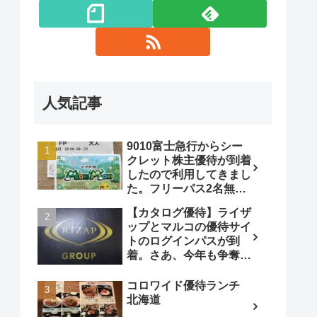
人気記事
9010富士急行からシー
クレット株主優待が到着
したので利用してきまし
た。フリーパス2名無
料！
【カタログ優待】ライザ
ップとマルコの優待サイ
トのログインパスが到
着。さあ、今年も争奪戦
です!
コロワイド優待ランチ
北海道