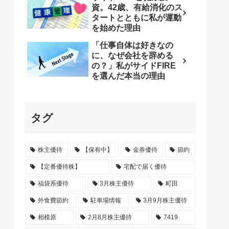
資。42歳、有給消化のス
タートとともに私が運動
を始めた理由
「仕事自体は好きなの
に、なぜ会社を辞める
の？」私がサイドFIRE
を選んだ本当の理由
タグ
株主優待
【保有中】
金券優待
節約
【定番優待株】
宅配で届く優待
福袋系優待
3月株主優待
町田
外食費節約
駐車場情報
3月9月株主優待
相模原
2月8月株主優待
7419