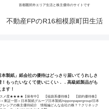
首都圏郊外エリア生活と株主優待のサイトです
不動産FPのR16相模原町田生活
日本製紙」紙会社の優待はどっさり届いてうれしさ
増！もったいなくて使いにくい．．高級紙製品がも
えます！
スメ度★★★★【保有中】 【福袋系優待株】 【節約優待株】
63＜東証一部＞日本製紙グループ日本製紙/nipponpapergroup/日本
クレシアの株主優待紹介 情報編どんな会社の株？？クリネック