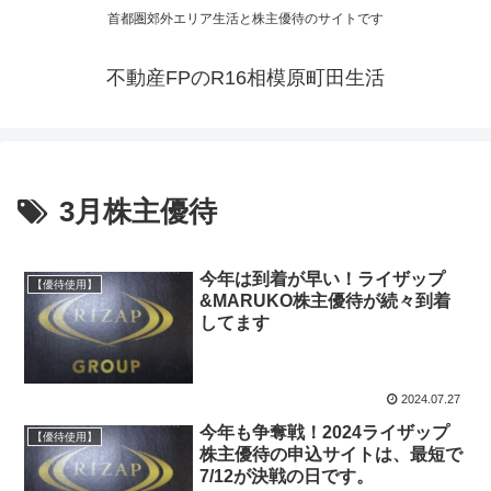
首都圏郊外エリア生活と株主優待のサイトです
不動産FPのR16相模原町田生活
3月株主優待
今年は到着が早い！ライザップ
【優待使用】
&MARUKO株主優待が続々到着
してます
2024.07.27
今年も争奪戦！2024ライザップ
【優待使用】
株主優待の申込サイトは、最短で
7/12が決戦の日です。