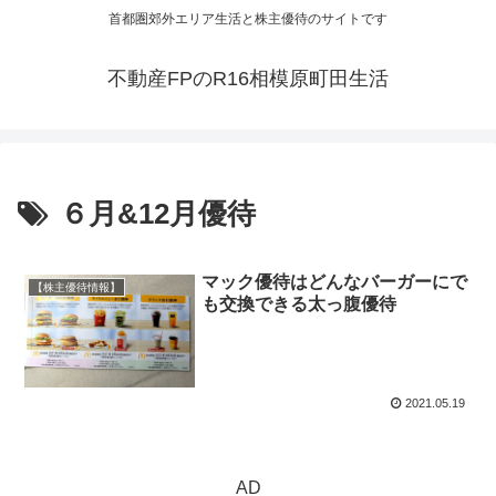
首都圏郊外エリア生活と株主優待のサイトです
不動産FPのR16相模原町田生活
６月&12月優待
マック優待はどんなバーガーにで
【株主優待情報】
も交換できる太っ腹優待
2021.05.19
AD