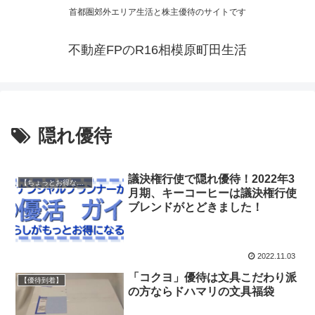
首都圏郊外エリア生活と株主優待のサイトです
不動産FPのR16相模原町田生活
隠れ優待
議決権行使で隠れ優待！2022年3
【ちょっとお得な情報】
月期、キーコーヒーは議決権行使
ブレンドがとどきました！
2022.11.03
「コクヨ」優待は文具こだわり派
【優待到着】
の方ならドハマリの文具福袋