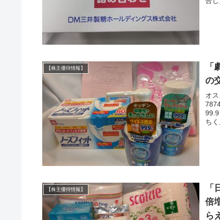
合し
「
【株主優待情報】
の
オス
78
99
ちく
「
【株主優待情報】
倍
ら