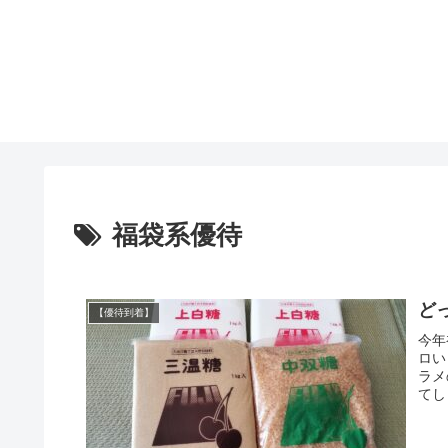
福袋系優待
ど
【優待到着】
今年
ロい
ラメ
てし