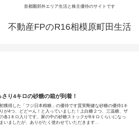
首都圏郊外エリア生活と株主優待のサイトです
不動産FPのR16相模原町田生活
っさり4キロの砂糖の箱が到着！
初獲得した「フジ日本精糖」の優待です質実剛健な砂糖の優待1キ
りが4つ、どどーん！と入っていました！上白糖２つ、三温糖、ザ
の各1キロ入りです。家の中の砂糖ストックが8キロくらいになっ
まいましたが、ありがたく使わせていただきます...