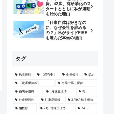
資。42歳、有給消化のス
タートとともに私が運動
を始めた理由
「仕事自体は好きなの
に、なぜ会社を辞める
の？」私がサイドFIRE
を選んだ本当の理由
タグ
株主優待
【保有中】
金券優待
節約
【定番優待株】
宅配で届く優待
福袋系優待
3月株主優待
町田
外食費節約
駐車場情報
3月9月株主優待
相模原
2月8月株主優待
7419