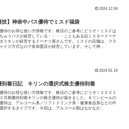
2024.12.04
裏技】神奈中バス優待でミスド福袋
優待のお得な使い方情報です。株活のご参考にどうぞ！ミスドは
ちゅうバスが経営している・・・・こともある話ミスタードーナ
ダスキンが経営するドーナツ屋さんです。ミスドの店舗は、フラ
ャイズ方式なので各加盟店が経営しています。そして神...
2024.01.19
優到着日記 キリンの選択式株主優待到着
優待のお得な使い方情報です。株活のご参考にどうぞ！２０２１
２月期優待到着キリンの株主優待が届きました。キリンビールの
優待は、アルコール系／ソフトドリンク系・健康食品系などの中
選択するタイプです。今回は、アルコール類はなかなか...