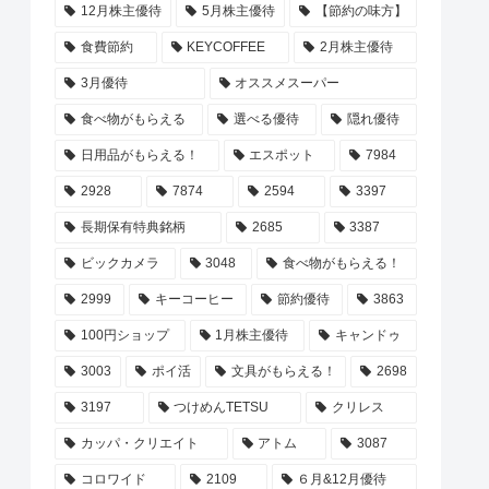
12月株主優待
5月株主優待
【節約の味方】
食費節約
KEYCOFFEE
2月株主優待
3月優待
オススメスーパー
食べ物がもらえる
選べる優待
隠れ優待
日用品がもらえる！
エスポット
7984
2928
7874
2594
3397
長期保有特典銘柄
2685
3387
ビックカメラ
3048
食べ物がもらえる！
2999
キーコーヒー
節約優待
3863
100円ショップ
1月株主優待
キャンドゥ
3003
ポイ活
文具がもらえる！
2698
3197
つけめんTETSU
クリレス
カッパ・クリエイト
アトム
3087
コロワイド
2109
６月&12月優待