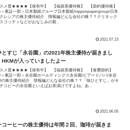
スメ度★★★★【保有中】 【福袋系優待株】 【節約優待株】
63＜東証一部＞日本製紙グループ日本製紙/nipponpapergroup/日本
クレシアの株主優待紹介 情報編どんな会社の株？？クリネック
スコッティなどがおなじみの製...
2021.07.23
ひとすじ「永谷園」の2021年株主優待が届きまし
。HKMが入っていましたよー
スメ度★★★★【保有中】 【福袋系優待株】 【食費節約】
99＜東証一部＞永谷園ホールディングス永谷園/ビアードパパ/永谷
Dの株主優待紹介 情報編どんな会社の株？？「味ひとすじ」がキ
チコピーの永谷園といえばお茶漬けですよね。あ...
2021.06.05
ーコーヒーの株主優待は年間２回、珈琲が届きま