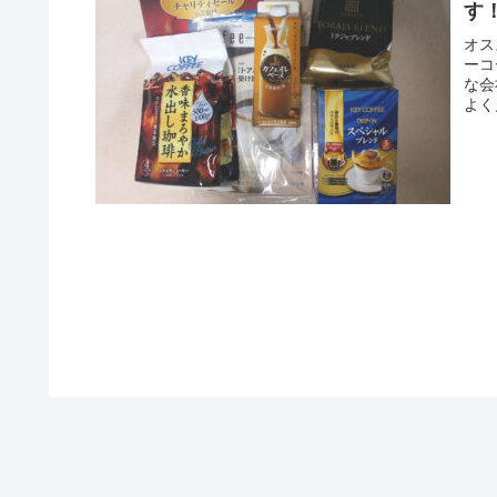
す
オス
ーコ
な会
よく