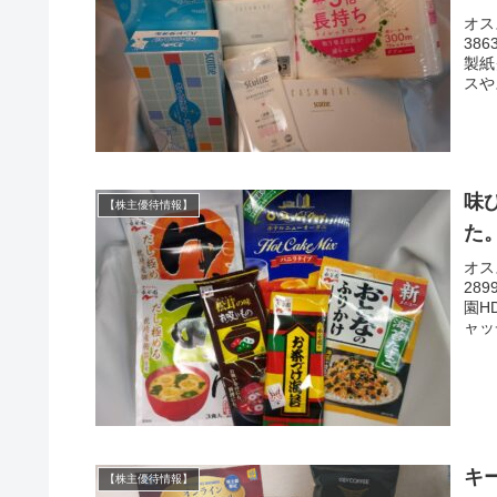
オス
38
製紙
スや
味
【株主優待情報】
た
オス
28
園H
ャッ
キ
【株主優待情報】