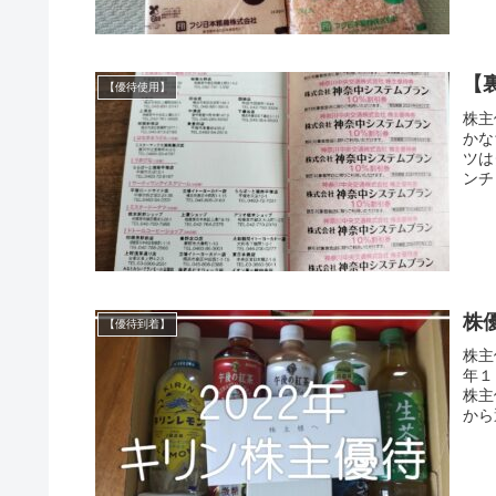
【
【優待使用】
株主
かな
ツは
ンチ
株
【優待到着】
株主
年１
株主
から