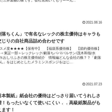
た三井製糖の株です。会社名聞いてもうーーん...
2021.08.16
劇落ちくん」で有名なレックの株主優待はキャラも
交じりの自社商品詰め合わせです
スメ度★★★★【保有中】 【福袋系優待株】 【節約優待株】
74＜東証一部＞レックレック/劇落ちパパ/バルサン/茂木和哉/水
.9％おしりふきの株主優待紹介 情報編どんな会社の株？？「劇落
ん」をはじめとしたメラミンスポンジをはじ...
2021.07.23
日本製紙」紙会社の優待はどっさり届いてうれしさ
増！もったいなくて使いにくい．．高級紙製品がも
えます！