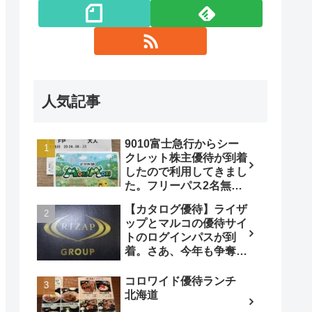
人気記事
9010富士急行からシー
クレット株主優待が到着
したので利用してきまし
た。フリーパス2名無
料！
【カタログ優待】ライザ
ップとマルコの優待サイ
トのログインパスが到
着。さあ、今年も争奪戦
です!
コロワイド優待ランチ
北海道