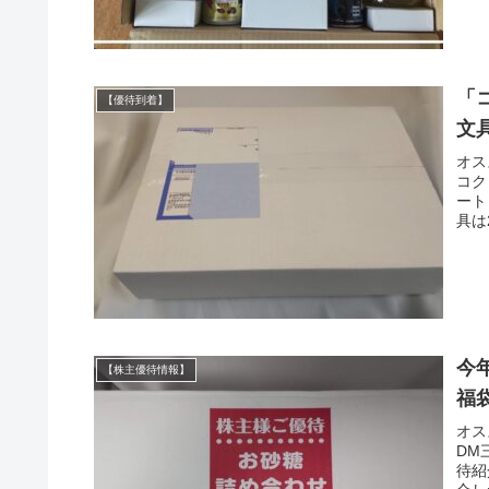
「
【優待到着】
文
オス
コク
ート
具は
今
【株主優待情報】
福
オス
DM
待紹