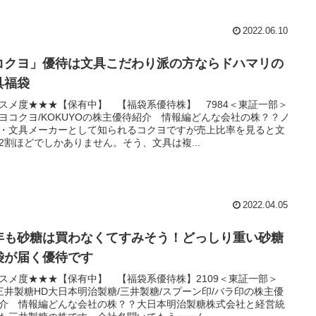
2022.06.10
コクヨ」優待は文具こだわり派の方ならドハマリの
具福袋
スメ度★★★【保有中】 【福袋系優待株】 7984＜東証一部＞
ヨコクヨ/KOKUYOの株主優待紹介 情報編どんな会社の株？？ノ
・文具メーカーとして知られるコクヨですが売上比率を見ると文
2割ほどでしかありません。そう、文具は複...
2022.04.05
年も砂糖は買わなくてすみそう！どっしり重い砂糖
袋が届く優待です
スメ度★★★【保有中】 【福袋系優待株】2109＜東証一部＞
三井製糖HD大日本明治製糖/三井製糖/スプーン印/バラ印の株主優
介 情報編どんな会社の株？？大日本明治製糖株式会社と経営統