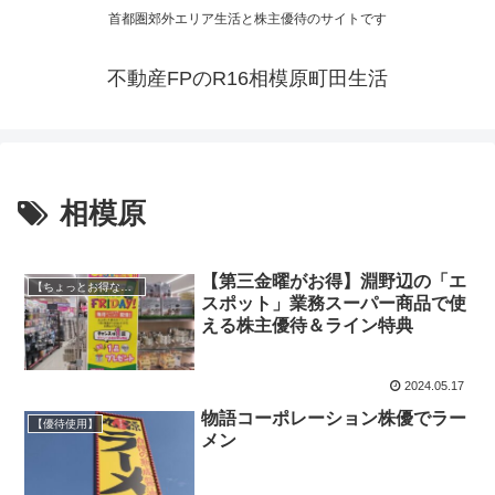
首都圏郊外エリア生活と株主優待のサイトです
不動産FPのR16相模原町田生活
相模原
【第三金曜がお得】淵野辺の「エ
【ちょっとお得な情報】
スポット」業務スーパー商品で使
える株主優待＆ライン特典
2024.05.17
物語コーポレーション株優でラー
【優待使用】
メン