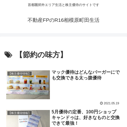
首都圏郊外エリア生活と株主優待のサイトです
不動産FPのR16相模原町田生活
【節約の味方】
マック優待はどんなバーガーにで
【株主優待情報】
も交換できる太っ腹優待
2021.05.19
5月優待の定番、100円ショップ
【株主優待情報】
キャンドゥは、好きなものと交換
できて最強！