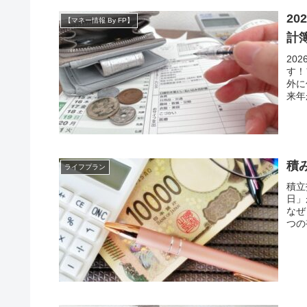
2
【マネー情報 By FP】
計
20
す！
外に
来年
積
ライフプラン
積立
日」
なぜ
つの