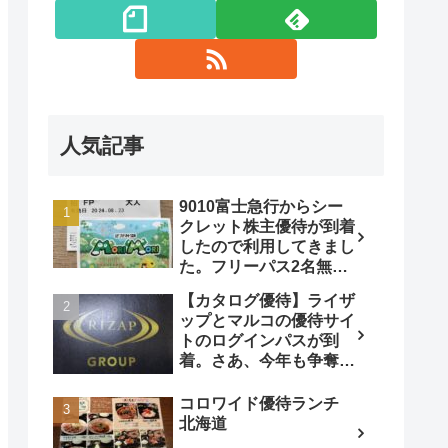
人気記事
9010富士急行からシー
クレット株主優待が到着
したので利用してきまし
た。フリーパス2名無
料！
【カタログ優待】ライザ
ップとマルコの優待サイ
トのログインパスが到
着。さあ、今年も争奪戦
です!
コロワイド優待ランチ
北海道