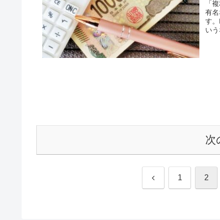
「複
有名
す。
いう
次
前
1
2
へ