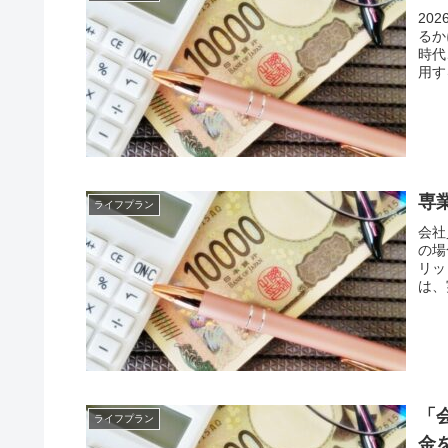
20
るか
時代
用す
専
ライフプラン
会社
の場
リッ
は、
「
ライフプラン
金