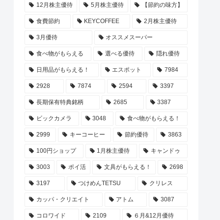
12月株主優待
5月株主優待
【節約の味方】
食費節約
KEYCOFFEE
2月株主優待
3月優待
オススメスーパー
食べ物がもらえる
選べる優待
隠れ優待
日用品がもらえる！
エスポット
7984
2928
7874
2594
3397
長期保有特典銘柄
2685
3387
ビックカメラ
3048
食べ物がもらえる！
2999
キーコーヒー
節約優待
3863
100円ショップ
1月株主優待
キャンドゥ
3003
ポイ活
文具がもらえる！
2698
3197
つけめんTETSU
クリレス
カッパ・クリエイト
アトム
3087
コロワイド
2109
６月&12月優待