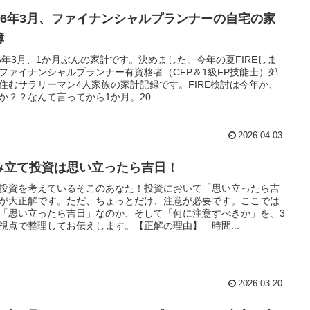
026年3月、ファイナンシャルプランナーの自宅の家
簿
26年3月、1か月ぶんの家計です。決めました。今年の夏FIREしま
ファイナンシャルプランナー有資格者（CFP＆1級FP技能士）郊
住むサラリーマン4人家族の家計記録です。FIRE検討は今年か、
か？？なんて言ってから1か月。20...
2026.04.03
み立て投資は思い立ったら吉日！
投資を考えているそこのあなた！投資において「思い立ったら吉
が大正解です。ただ、ちょっとだけ、注意が必要です。ここでは
「思い立ったら吉日」なのか、そして「何に注意すべきか」を、3
視点で整理してお伝えします。【正解の理由】「時間...
2026.03.20