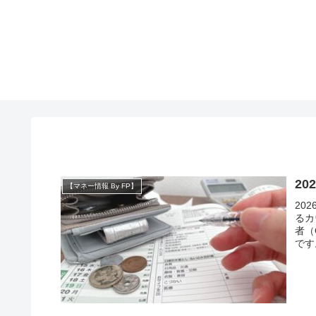
20
【マネー情報 By FP】
20
るカ
者（
です