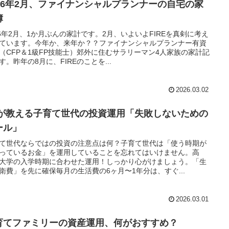
026年2月、ファイナンシャルプランナーの自宅の家
簿
26年2月、1か月ぶんの家計です。2月、いよいよFIREを真剣に考え
ています。今年か、来年か？？ファイナンシャルプランナー有資
（CFP＆1級FP技能士）郊外に住むサラリーマン4人家族の家計記
す。昨年の8月に、FIREのことを...
2026.03.02
Pが教える子育て世代の投資運用「失敗しないための
ール」
て世代ならではの投資の注意点は何？子育て世代は「使う時期が
っているお金」を運用していることを忘れてはいけません。高
大学の入学時期に合わせた運用！しっかり心がけましょう。「生
衛費」を先に確保毎月の生活費の6ヶ月〜1年分は、すぐ...
2026.03.01
育てファミリーの資産運用、何がおすすめ？