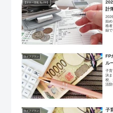
2
【マネー情報 By FP】
計
20
始め
格者
録で
F
ライフプラン
ル
子育
決ま
校、
活防
子
ライフプラン