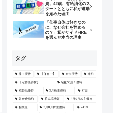
資。42歳、有給消化のス
タートとともに私が運動
を始めた理由
「仕事自体は好きなの
に、なぜ会社を辞める
の？」私がサイドFIRE
を選んだ本当の理由
タグ
株主優待
【保有中】
金券優待
節約
【定番優待株】
宅配で届く優待
福袋系優待
3月株主優待
町田
外食費節約
駐車場情報
3月9月株主優待
相模原
2月8月株主優待
7419