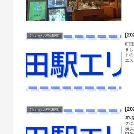
[
【ちょっとお得な情報】
町田
まし
トの
エス
[
【ちょっとお得な情報】
JR
クに
横浜
田急