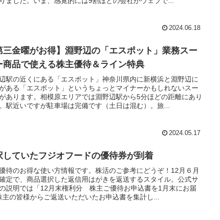
りました。いま、感覚的には9割ほどの会社がウェブで...
2024.06.18
第三金曜がお得】淵野辺の「エスポット」業務スー
ー商品で使える株主優待＆ライン特典
辺駅の近くにある「エスポット」神奈川県内に新横浜と淵野辺に
がある「エスポット」というちょっとマイナーかもしれないスー
があります。相模原エリアでは淵野辺駅から5分ほどの距離にあり
。駅近いですが駐車場は完備です（土日は混む）。旅...
2024.05.17
択していたフジオフードの優待券が到着
優待のお得な使い方情報です。株活のご参考にどうぞ！12月６月
確定で、商品選択した返信用はがきを返送するスタイル。公式サ
の説明では「12月末権利分 株主ご優待お申込書を1月末にお届
株主の皆様からご返送いただいたお申込書を集計し...