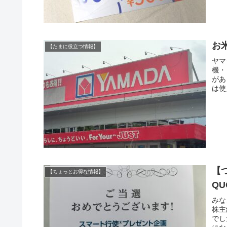
お
【たまに役立つ情報】
ヤマ
機・
があ
は使
【
【ちょっとお得な情報】
Q
みな
株主
でし