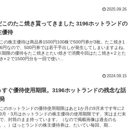
2025.09.26
だこのたこ焼き貰ってきました 3196ホットランドの
主優待
この株主優待は商品券1500円100株で500円券が3枚。たこ焼き1
26円なので、500円券では若干手出しが発生してしまいますよね。
末期限の優待をたこ焼きとたい焼きで消費今回はたこ焼き×２とた
き×２で1500円分を一回で使い...
2024.09.15
うすぐ優待使用期限。3196ホットランドの残念な話
連発
このホットランドの優待使用期限はあと1か月の9月末です年に2
9月・3月はホットランドの株主優待の使用期限です。実はまだ未
で、封筒のまま持っています。（なので掲載画像は過去のも
。。）ほっとランドの株主優待券は、たいてい毎回、期...