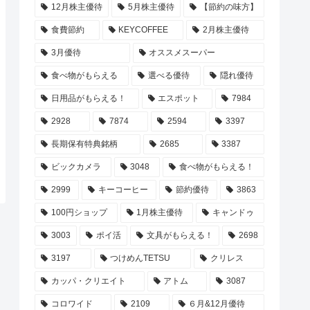
12月株主優待
5月株主優待
【節約の味方】
食費節約
KEYCOFFEE
2月株主優待
3月優待
オススメスーパー
食べ物がもらえる
選べる優待
隠れ優待
日用品がもらえる！
エスポット
7984
2928
7874
2594
3397
長期保有特典銘柄
2685
3387
ビックカメラ
3048
食べ物がもらえる！
2999
キーコーヒー
節約優待
3863
100円ショップ
1月株主優待
キャンドゥ
3003
ポイ活
文具がもらえる！
2698
3197
つけめんTETSU
クリレス
カッパ・クリエイト
アトム
3087
コロワイド
2109
６月&12月優待