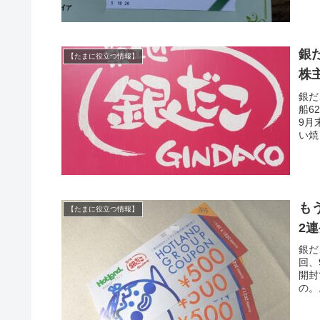
銀
【たまに役立つ情報】
株
銀だ
船6
9月
い焼
も
【たまに役立つ情報】
2
銀だ
回、
開封
の。