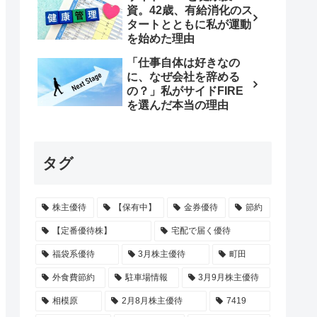
資。42歳、有給消化のス
タートとともに私が運動
を始めた理由
「仕事自体は好きなの
に、なぜ会社を辞める
の？」私がサイドFIRE
を選んだ本当の理由
タグ
株主優待
【保有中】
金券優待
節約
【定番優待株】
宅配で届く優待
福袋系優待
3月株主優待
町田
外食費節約
駐車場情報
3月9月株主優待
相模原
2月8月株主優待
7419