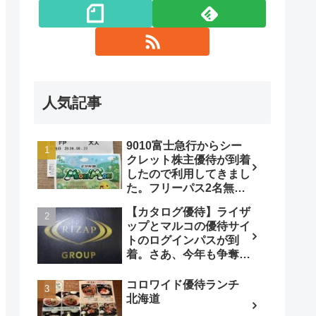
人気記事
9010富士急行からシー
クレット株主優待が到着
したので利用してきまし
た。フリーパス2名無
料！
【カタログ優待】ライザ
ップとマルコの優待サイ
トのログインパスが到
着。さあ、今年も争奪戦
です!
コロワイド優待ランチ
北海道