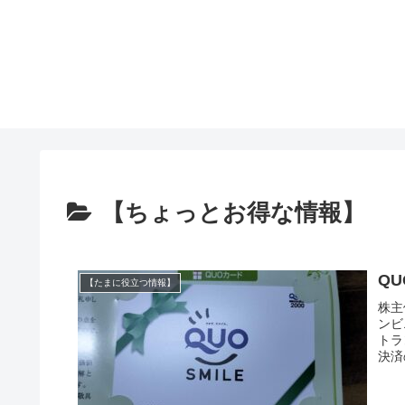
【ちょっとお得な情報】
Q
【たまに役立つ情報】
株主
ンビ
トラ
決済