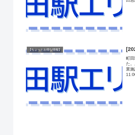
[
【ちょっとお得な情報】
町田
た。
業施
11: