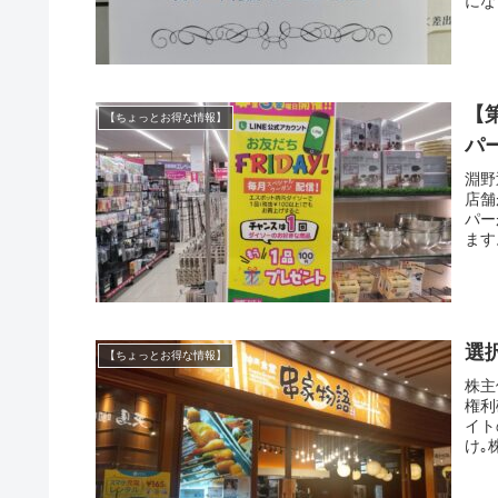
にな
【
【ちょっとお得な情報】
パ
淵野
店舗
パー
ます
選
【ちょっとお得な情報】
株主
権利
イト
け｡