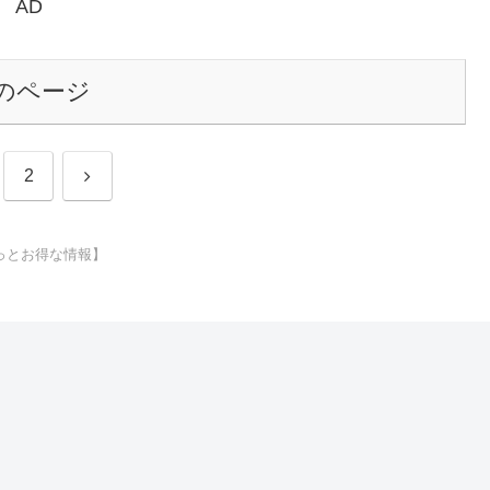
AD
のページ
次
2
へ
っとお得な情報】