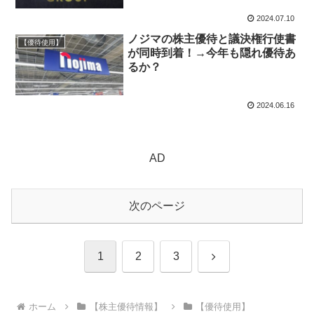
2024.07.10
ノジマの株主優待と議決権行使書
【優待使用】
が同時到着！→今年も隠れ優待あ
るか？
2024.06.16
AD
次のページ
次
1
2
3
へ
ホーム
【株主優待情報】
【優待使用】