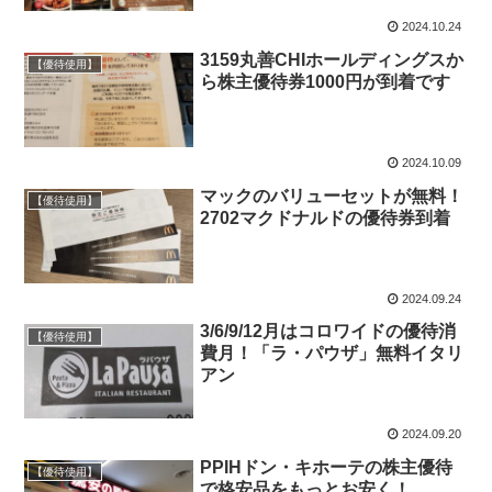
2024.10.24
3159丸善CHIホールディングスか
【優待使用】
ら株主優待券1000円が到着です
2024.10.09
マックのバリューセットが無料！
【優待使用】
2702マクドナルドの優待券到着
2024.09.24
3/6/9/12月はコロワイドの優待消
【優待使用】
費月！「ラ・パウザ」無料イタリ
アン
2024.09.20
PPIHドン・キホーテの株主優待
【優待使用】
で格安品をもっとお安く！