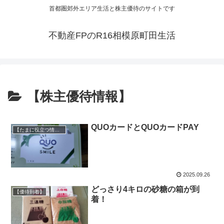
首都圏郊外エリア生活と株主優待のサイトです
不動産FPのR16相模原町田生活
【株主優待情報】
QUOカードとQUOカードPAY
【たまに役立つ情報】
2025.09.26
どっさり4キロの砂糖の箱が到
【優待到着】
着！