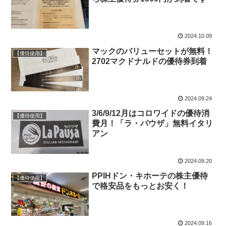
2024.10.09
マックのバリューセットが無料！
【優待使用】
2702マクドナルドの優待券到着
2024.09.24
3/6/9/12月はコロワイドの優待消
【優待使用】
費月！「ラ・パウザ」無料イタリ
アン
2024.09.20
PPIHドン・キホーテの株主優待
【優待使用】
で格安品をもっとお安く！
2024.09.16